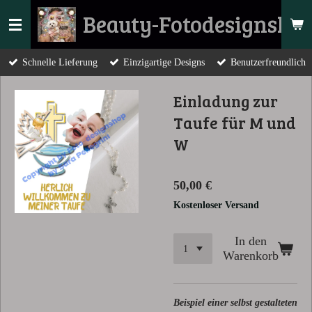
Zum
Beauty-Fotodesignsho
Hauptinhalt
springen
Schnelle Lieferung
Einzigartige Designs
Benutzerfreundlich
Einladung zur
Taufe für M und
W
50,00 €
Kostenloser Versand
In den
Warenkorb
Beispiel einer selbst gestalteten