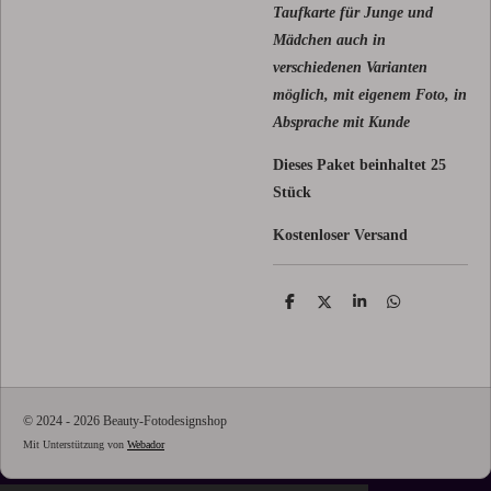
Taufkarte für Junge und
Mädchen auch in
verschiedenen Varianten
möglich, mit eigenem Foto, in
Absprache mit Kunde
Dieses Paket beinhaltet 25
Stück
Kostenloser Versand
T
T
T
T
e
e
e
e
i
i
i
i
l
l
l
l
e
e
e
e
n
n
n
n
© 2024 - 2026 Beauty-Fotodesignshop
Mit Unterstützung von
Webador