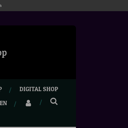
h
op
P
DIGITAL SHOP
EN