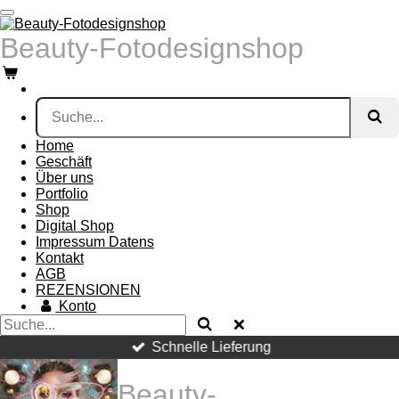
Zum
Hauptinhalt
Beauty-Fotodesignshop
springen
Home
Geschäft
Über uns
Portfolio
Shop
Digital Shop
Impressum Datens
Kontakt
AGB
REZENSIONEN
Konto
Schnelle Lieferung
Beauty-