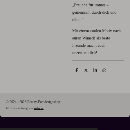
„Freunde für immer –
gemeinsam durch dick und
dünn!“
Mit einem coolen Motiv nach
euren Wunsch als beste
Freunde macht euch
unzertrennlich!
T
T
T
T
e
e
e
e
i
i
i
i
l
l
l
l
e
e
e
e
n
n
n
n
© 2024 - 2026 Beauty-Fotodesignshop
Mit Unterstützung von
Webador