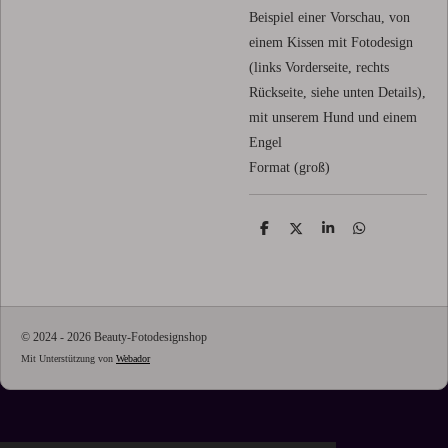
Beispiel einer Vorschau, von
einem Kissen mit Fotodesign
(links Vorderseite, rechts
Rückseite, siehe unten Details),
mit unserem Hund und einem
Engel
Format (groß)
T
T
T
T
e
e
e
e
i
i
i
i
l
l
l
l
e
e
e
e
n
n
n
n
© 2024 - 2026 Beauty-Fotodesignshop
Mit Unterstützung von
Webador